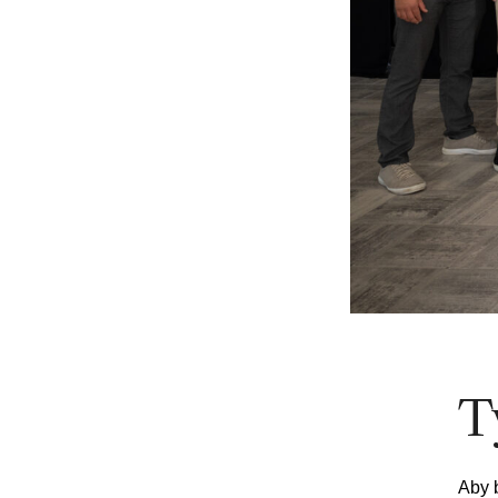
T
Aby b