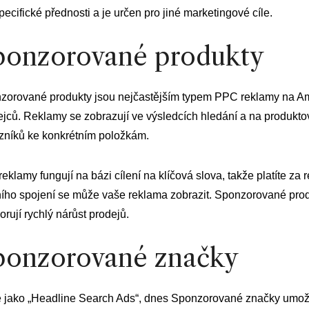
ecifické přednosti a je určen pro jiné marketingové cíle.
ponzorované produkty
zorované produkty jsou nejčastějším typem PPC reklamy na Am
jců. Reklamy se zobrazují ve výsledcích hledání a na produktov
zníků ke konkrétním položkám.
reklamy fungují na bázi cílení na klíčová slova, takže platíte za 
ního spojení se může vaše reklama zobrazit. Sponzorované produ
rují rychlý nárůst prodejů.
ponzorované značky
e jako „Headline Search Ads“, dnes Sponzorované značky umožň