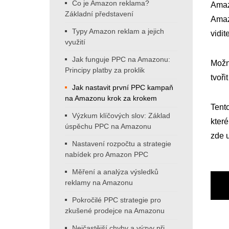
Co je Amazon reklama?
Amazo
Základní představení
Amaz
Typy Amazon reklam a jejich
vidit
využití
Jak funguje PPC na Amazonu:
Možn
Principy platby za proklik
tvoři
Jak nastavit první PPC kampaň
na Amazonu krok za krokem
Tent
Výzkum klíčových slov: Základ
které
úspěchu PPC na Amazonu
zde u
Nastavení rozpočtu a strategie
nabídek pro Amazon PPC
Měření a analýza výsledků
reklamy na Amazonu
Pokročilé PPC strategie pro
zkušené prodejce na Amazonu
Nejčastější chyby a výzvy při