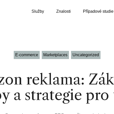
Služby
Znalosti
Případové studie
E-commerce
Marketplaces
Uncategorized
on reklama: Zák
Partner pro růst
WooCommerce
py a strategie pro
SEO
Shopify
Google Ads
Produkt Patrick
Klaviyo