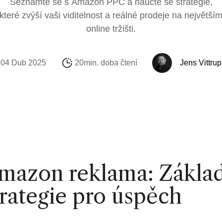
Seznamte se s Amazon PPC a naučte se strategie,
Sociální média
Amazon
Podpora Sofie
Profitmetrics
které zvýší vaši viditelnost a reálné prodeje na největší
online tržišti.
E-mail a automat
Alibaba.com
Internationalizac
Marketing Michae
Looker Studio
04 Dub 2025
20min. doba čtení
Jens Vittrup
mazon reklama: Základn
trategie pro úspěch