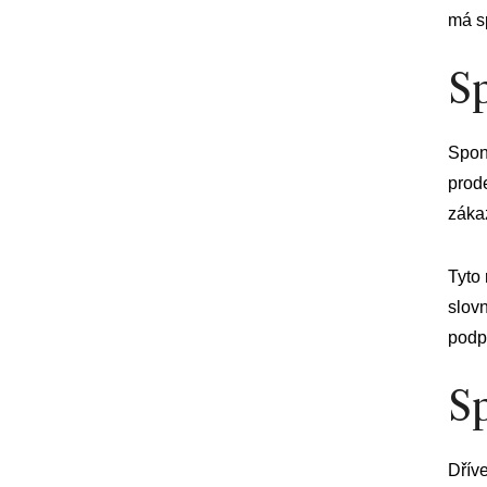
má sp
S
Spon
prode
záka
Tyto 
slov
podpo
S
Dřív