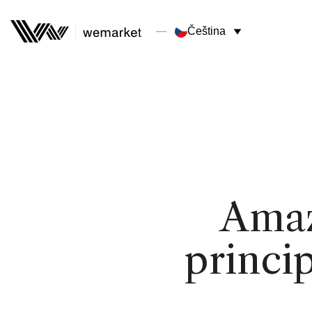
Čeština
Amaz
princi