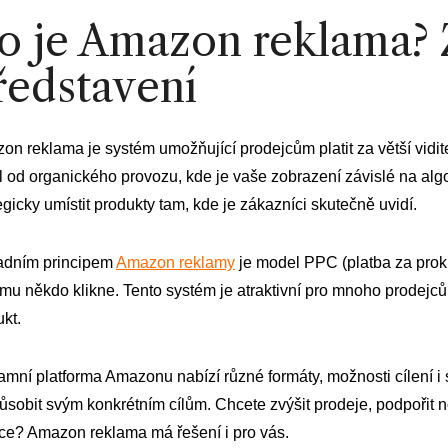
o je Amazon reklama? 
ředstavení
on reklama je systém umožňující prodejcům platit za větší vidi
íl od organického provozu, kde je vaše zobrazení závislé na a
egicky umístit produkty tam, kde je zákazníci skutečně uvidí.
adním principem
Amazon reklamy
je model PPC (platba za prokli
mu někdo klikne. Tento systém je atraktivní pro mnoho prodejců,
kt.
amní platforma Amazonu nabízí různé formáty, možnosti cílení i
působit svým konkrétním cílům. Chcete zvýšit prodeje, podpořit
ce? Amazon reklama má řešení i pro vás.