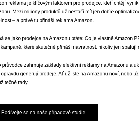
n reklama je klíčovým faktorem pro prodejce, kteří chtějí vyni
onu. Mezi miliony produktů už nestačí mít jen dobře optimalizo
elnost – a právě tu přináší reklama Amazon.
á se jako prodejce na Amazonu ptáte: Co je vlastně Amazon P
t kampaně, které skutečně přináší návratnost, nikoliv jen spalují
o průvodce zahrnuje základy efektivní reklamy na Amazonu a uk
 opravdu generují prodeje. Ať už jste na Amazonu noví, nebo už
žitečné rady.
Podívejte se na naše případové studie