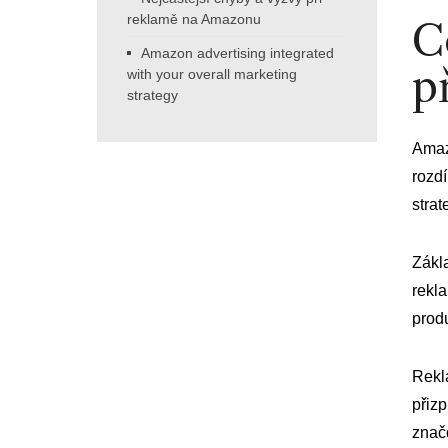
reklamě na Amazonu
C
Amazon advertising integrated
p
with your overall marketing
strategy
Amaz
rozd
strat
Zákl
rekla
produ
Rekl
přiz
znač