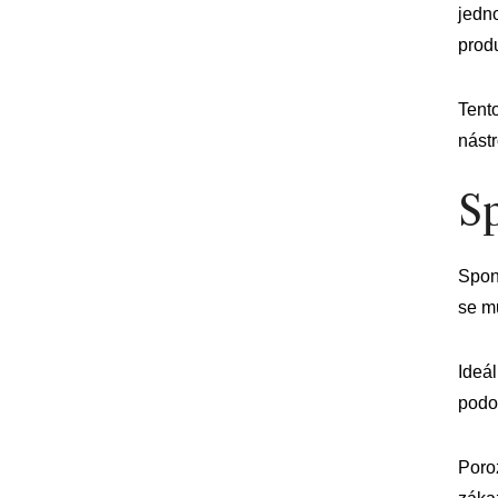
jedno
produ
Tento
nástr
S
Spon
se m
Ideál
podo
Poro