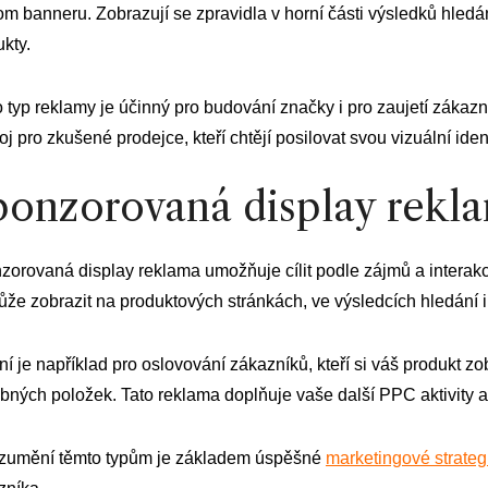
m banneru. Zobrazují se zpravidla v horní části výsledků hledání 
kty.
 typ reklamy je účinný pro budování značky i pro zaujetí zákaz
oj pro zkušené prodejce, kteří chtějí posilovat svou vizuální id
ponzorovaná display rekl
zorovaná display reklama umožňuje cílit podle zájmů a interakc
ůže zobrazit na produktových stránkách, ve výsledcích hledán
ní je například pro oslovování zákazníků, kteří si váš produkt zo
bných položek. Tato reklama doplňuje vaše další PPC aktivity a
zumění těmto typům je základem úspěšné
marketingové strate