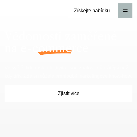
Získejte nabídku
Vědomosti zaměřené
na
e-commerce
Ve světě, kde roste efektivita, jsou znalosti důležitější než
kdy dřív. Zde si můžete prohloubit marketingové know-how.
Zjistit více