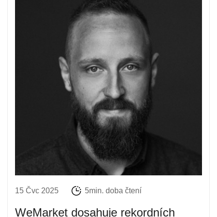
15 Čvc 2025
5min. doba čtení
WeMarket dosahuje rekordních