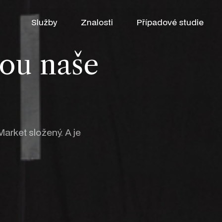
Služby
Znalosti
Případové studie
sou naše
Market složený. A je
Partner pro růst
WooCommerce
SEO
Shopify
Google Ads
Produkt Patrick
Klaviyo