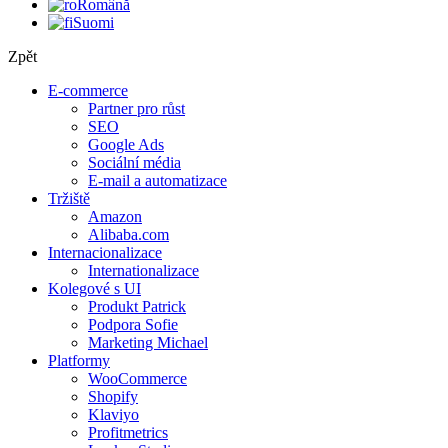
Română
Suomi
Zpět
E-commerce
Partner pro růst
SEO
Google Ads
Sociální média
E-mail a automatizace
Tržiště
Amazon
Alibaba.com
Internacionalizace
Internationalizace
Kolegové s UI
Produkt Patrick
Podpora Sofie
Marketing Michael
Platformy
WooCommerce
Shopify
Klaviyo
Profitmetrics