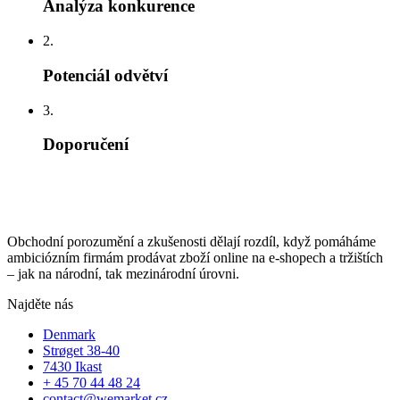
Analýza konkurence
2.
Potenciál odvětví
3.
Doporučení
Obchodní porozumění a zkušenosti dělají rozdíl, když pomáháme
ambiciózním firmám prodávat zboží online na e-shopech a tržištích
– jak na národní, tak mezinárodní úrovni.
Najděte nás
Denmark
Strøget 38-40
7430 Ikast
+ 45 70 44 48 24
contact@wemarket.cz