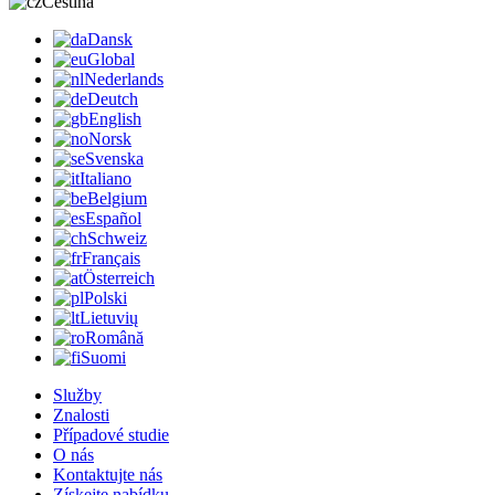
Čeština
Dansk
Global
Nederlands
Deutch
English
Norsk
Svenska
Italiano
Belgium
Español
Schweiz
Français
Österreich
Polski
Lietuvių
Română
Suomi
Služby
Znalosti
Případové studie
O nás
Kontaktujte nás
Získejte nabídku