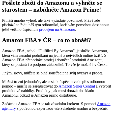
Pošlete zboží do Amazonu a vyhněte se
starostem – nabídněte Amazon Prime!
Přináší mnoho výhod, ale také vyžaduje pozornost. Právě zde
přichází na řadu náš tým odborníků, kteří vám pomohou dosáhnout
ještě většího úspěchu s
prodejem na Amazonu
.
Amazon FBA v ČR – co to obnáší?
Amazon FBA, neboli “Fulfilled By Amazon”, je služba Amazonu,
která vám usnadní podnikání na jedné z největších online tržišť. S
Amazon FBA přenecháte prodej i doručení produktů Amazonu,
který se postará i o podporu zákazníků. To vše je možné i v Česku.
Jinými slovy, můžete se plně soustředit na svůj byznys a prodej.
Možná to zní jednoduše, ale cesta k úspěchu vede přes odbornou
pomoc – musíte se zaregistrovat do
Amazon Seller Central
a vytvořit
produktové nabídky. Produkty pak musí dorazit do skladu
Amazonu, odkud je Amazon přímo distribuuje.
Začátek s Amazon FBA je tak zásadním krokem. S pomocí
Amazon
agentury
s potřebnou expertízou vše zvládnete snadno a bezpečně.