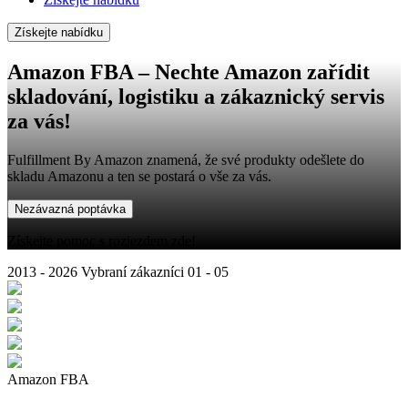
Získejte nabídku
Amazon FBA
– Nechte Amazon zařídit
skladování, logistiku a zákaznický servis
za vás!
Fulfillment By Amazon znamená, že své produkty odešlete do
skladu Amazonu a ten se postará o vše za vás.
Nezávazná poptávka
Získejte pomoc s rozjezdem zde!
2013 - 2026
Vybraní zákazníci
01 - 05
Amazon FBA