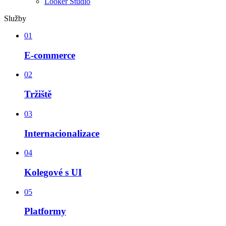
Looker Studio
Služby
01
E-commerce
02
Tržiště
03
Internacionalizace
04
Kolegové s UI
05
Platformy