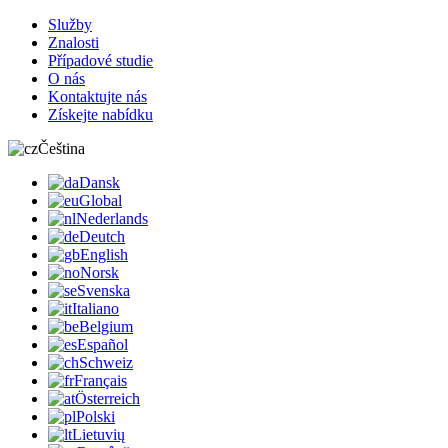
Služby
Znalosti
Případové studie
O nás
Kontaktujte nás
Získejte nabídku
Čeština
Dansk
Global
Nederlands
Deutch
English
Norsk
Svenska
Italiano
Belgium
Español
Schweiz
Français
Österreich
Polski
Lietuvių