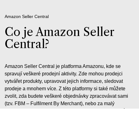
Amazon Seller Central
Co je Amazon Seller
Central?
Amazon Seller Central je platforma Amazonu, kde se
spravují veškeré prodejní aktivity. Zde mohou prodejci
vytvářet produkty, upravovat jejich informace, sledovat
prodeje a mnohem více. Z této platformy si také můžete
zvolit, zda budete veškeré objednávky zpracovávat sami
(tzv. FBM – Fulfilment By Merchant), nebo za malý
poplatek odešlete zboží do některého z Amazon skladů a o
expedici se postará Amazon (tzv. FBA – Fulfilment By
Amazon). Amazon Seller Central vám také umožňuje
vybrat, na kterých z mezinárodních tržišť Amazonu chcete