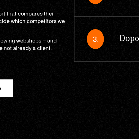
Sociální média
Amazon
Podpora Sofie
Profitmetrics
rt that compares their
ecide which competitors we
E-mail a autom
Alibaba.com
Internationaliz
Marketing Mich
Looker Studio
Dopo
3.
 growing webshops – and
e not already a client.
e