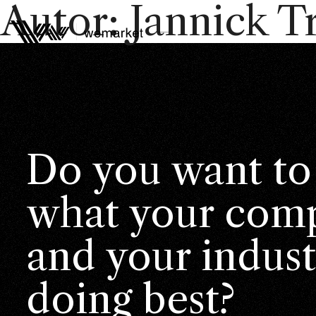
Autor:
Jannick T
Do you want to
what your comp
and your indust
doing best?