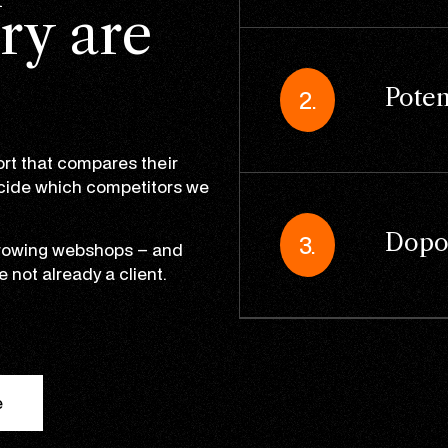
ry are
Sociální média
Amazon
Podpora Sofie
Profitmetrics
E-mail a autom
Alibaba.com
Internationaliz
Marketing Mich
Looker Studio
Poten
2.
rt that compares their
ecide which competitors we
Dopo
3.
 growing webshops – and
e not already a client.
e