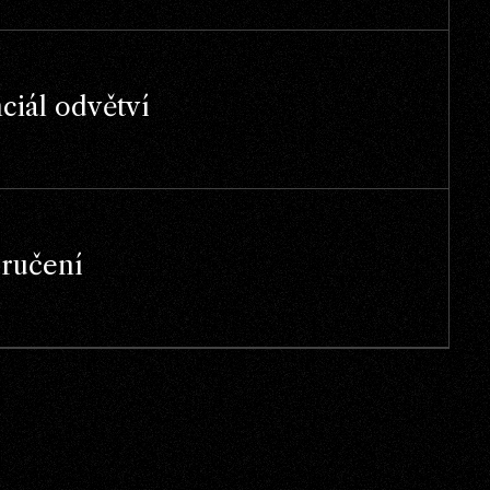
atizace
ace
ael
ciál odvětví
ručení