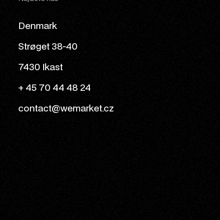
Denmark
Strøget 38-40
7430 Ikast
+ 45 70 44 48 24
contact@wemarket.cz