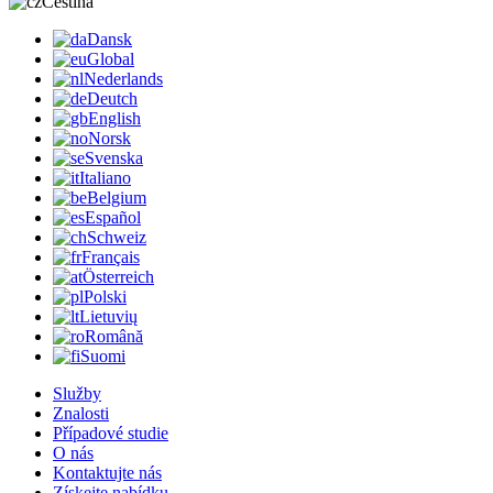
Čeština
Dansk
Global
Nederlands
Deutch
English
Norsk
Svenska
Italiano
Belgium
Español
Schweiz
Français
Österreich
Polski
Lietuvių
Română
Suomi
Služby
Znalosti
Případové studie
O nás
Kontaktujte nás
Získejte nabídku