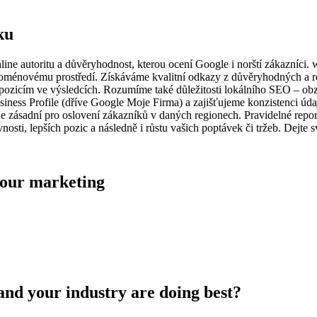
ku
e autoritu a důvěryhodnost, kterou ocení Google i norští zákazníci. we
oménovému prostředí. Získáváme kvalitní odkazy z důvěryhodných a re
m pozicím ve výsledcích. Rozumíme také důležitosti lokálního SEO – ob
ness Profile (dříve Google Moje Firma) a zajišťujeme konzistenci údaj
 je zásadní pro oslovení zákazníků v daných regionech. Pravidelné rep
nosti, lepších pozic a následně i růstu vašich poptávek či tržeb. Dejt
 your marketing
and your industry are doing best?