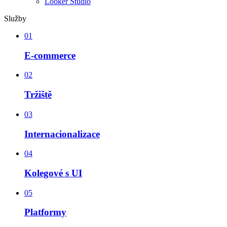
Looker Studio
Služby
01
E-commerce
02
Tržiště
03
Internacionalizace
04
Kolegové s UI
05
Platformy