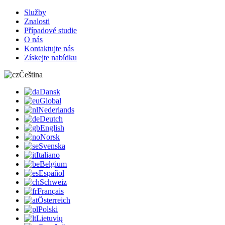
Služby
Znalosti
Případové studie
O nás
Kontaktujte nás
Získejte nabídku
Čeština
Dansk
Global
Nederlands
Deutch
English
Norsk
Svenska
Italiano
Belgium
Español
Schweiz
Français
Österreich
Polski
Lietuvių