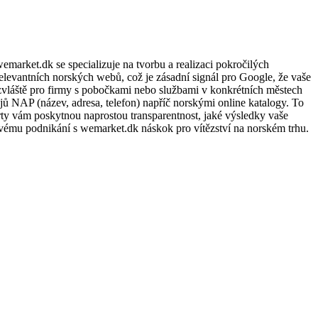
market.dk se specializuje na tvorbu a realizaci pokročilých
levantních norských webů, což je zásadní signál pro Google, že vaše
zvláště pro firmy s pobočkami nebo službami v konkrétních městech
ů NAP (název, adresa, telefon) napříč norskými online katalogy. To
orty vám poskytnou naprostou transparentnost, jaké výsledky vaše
e svému podnikání s wemarket.dk náskok pro vítězství na norském trhu.