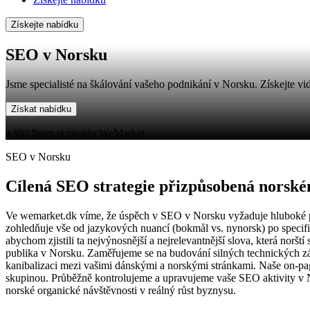
Získejte nabídku
SEO v Norsku
Jsme specialisté na škálování vašeho podnikání v Norsku. Získejte v
Získat nabídku
+300 firem si zvolilo WeMarket
SEO v Norsku
Cílená SEO strategie přizpůsobená norsk
Ve wemarket.dk víme, že úspěch v SEO v Norsku vyžaduje hluboké por
zohledňuje vše od jazykových nuancí (bokmål vs. nynorsk) po specifi
abychom zjistili ta nejvýnosnější a nejrelevantnější slova, která norš
publika v Norsku. Zaměřujeme se na budování silných technických zák
kanibalizaci mezi vašimi dánskými a norskými stránkami. Naše on-pag
skupinou. Průběžně kontrolujeme a upravujeme vaše SEO aktivity v N
norské organické návštěvnosti v reálný růst byznysu.