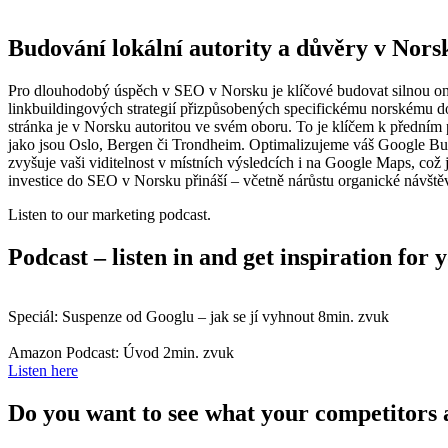
Budování lokální autority a důvěry v Nors
Pro dlouhodobý úspěch v SEO v Norsku je klíčové budovat silnou onlin
linkbuildingových strategií přizpůsobených specifickému norskému d
stránka je v Norsku autoritou ve svém oboru. To je klíčem k přední
jako jsou Oslo, Bergen či Trondheim. Optimalizujeme váš Google Busi
zvyšuje vaši viditelnost v místních výsledcích i na Google Maps, což
investice do SEO v Norsku přináší – včetně nárůstu organické návštěv
Listen to our marketing podcast.
Podcast – listen in and get inspiration for
Speciál: Suspenze od Googlu – jak se jí vyhnout
8min. zvuk
Amazon Podcast: Úvod
2min. zvuk
Listen here
Do you want to see what your competitors 