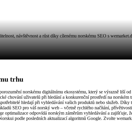
iditelnost, návštěvnost a růst díky cílenému norskému SEO s wemarket.
ému trhu
ozumění norskému digitálnímu ekosystému, který se výrazně liší od to
cké chování uživatelů při hledání a konkurenční prostředí na norském 
tí spotřebitelé hledají při vyhledávání vašich produktů nebo služeb. Dí
ladů SEO pro váš norský web – včetně rychlého načítání, přívětivosti 
e optimalizace odpovídá norským záměrům vyhledávání a zajišťuje, že o
orskui podle posledních aktualizací algoritmů Google. Zvolte wemark