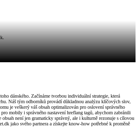
dk.
ho dánského. Začínáme tvorbou individuální strategie, která
trhu. Náš tým odborníků provádí důkladnou analýzu klíčových slov,
ky tomu je veškerý váš obsah optimalizován pro oslovení správného
pro mobily i správného nastavení hreflang tagů, abychom zabránili
bsah není jen gramaticky správný, ale i kulturně rezonuje s cílovou
et.dk jako svého partnera a získejte know-how potřebné k proměně