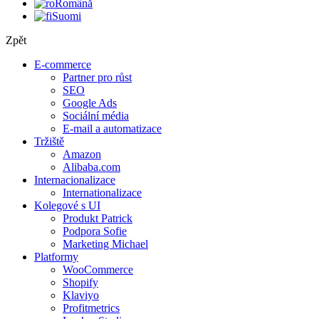
Română
Suomi
Zpět
E-commerce
Partner pro růst
SEO
Google Ads
Sociální média
E-mail a automatizace
Tržiště
Amazon
Alibaba.com
Internacionalizace
Internationalizace
Kolegové s UI
Produkt Patrick
Podpora Sofie
Marketing Michael
Platformy
WooCommerce
Shopify
Klaviyo
Profitmetrics