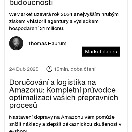
budoucnosti
WeMarket uzavírá rok 2024 s nejvyšším hrubým
ziskem v historii agentury a výsledkem
hospodaření 3,1 milionu.
Thomas Haurum
Marketplaces
24 Dub 2025
15min. doba čtení
Doručování a logistika na
Amazonu: Kompletní průvodce
optimalizací vašich přepravních
procesů
Nastavení dopravy na Amazonu vám pomůže
snížit náklady a zlepšit zákaznickou zkušenost v
e-shopu.