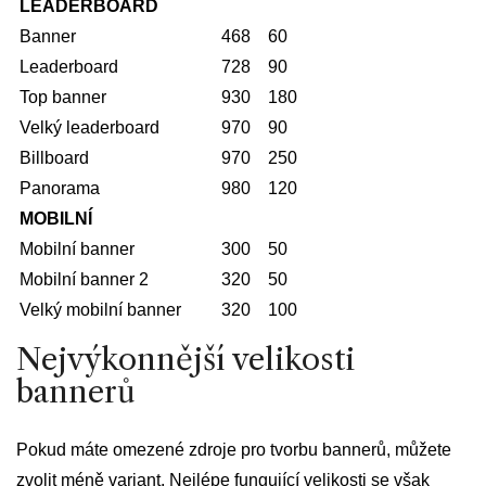
LEADERBOARD
Banner
468
60
Leaderboard
728
90
Top banner
930
180
Velký leaderboard
970
90
Billboard
970
250
Panorama
980
120
MOBILNÍ
Mobilní banner
300
50
Mobilní banner 2
320
50
Velký mobilní banner
320
100
Nejvýkonnější velikosti
bannerů
Pokud máte omezené zdroje pro tvorbu bannerů, můžete
zvolit méně variant. Nejlépe fungující velikosti se však