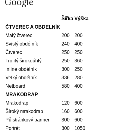
Google
Šířka
Výška
ČTVEREC A OBDELNÍK
Malý čtverec
200
200
Svislý obdélník
240
400
Čtverec
250
250
Trojitý širokoúhlý
250
360
Inline obdélník
300
250
Velký obdélník
336
280
Netboard
580
400
MRAKODRAP
Mrakodrap
120
600
Široký mrakodrap
160
600
Půlstránkový banner
300
600
Portrét
300
1050