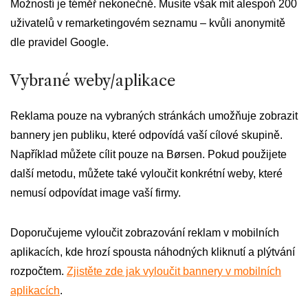
Možností je téměř nekonečně. Musíte však mít alespoň 200
uživatelů v remarketingovém seznamu – kvůli anonymitě
dle pravidel Google.
Vybrané weby/aplikace
Reklama pouze na vybraných stránkách umožňuje zobrazit
bannery jen publiku, které odpovídá vaší cílové skupině.
Například můžete cílit pouze na Børsen. Pokud použijete
další metodu, můžete také vyloučit konkrétní weby, které
nemusí odpovídat image vaší firmy.
Doporučujeme vyloučit zobrazování reklam v mobilních
aplikacích, kde hrozí spousta náhodných kliknutí a plýtvání
rozpočtem.
Zjistěte zde jak vyloučit bannery v mobilních
aplikacích
.